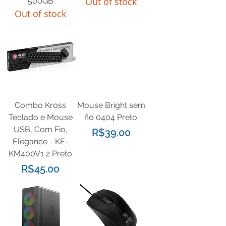
Out of stock
500GB
Out of stock
Combo Kross
Mouse Bright sem
Teclado e Mouse
fio 0404 Preto
USB, Com Fio,
Price
R$39.00
Elegance - KE-
KM400V1 2 Preto
Price
R$45.00