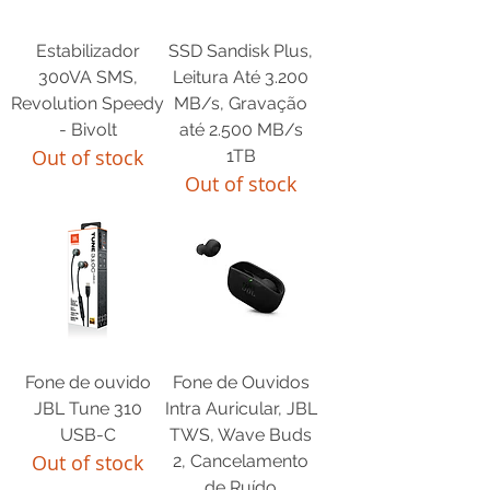
Estabilizador
SSD Sandisk Plus,
300VA SMS,
Leitura Até 3.200
Revolution Speedy
MB/s, Gravação
- Bivolt
até 2.500 MB/s
Out of stock
1TB
Out of stock
Fone de ouvido
Fone de Ouvidos
JBL Tune 310
Intra Auricular, JBL
USB-C
TWS, Wave Buds
Out of stock
2, Cancelamento
de Ruído