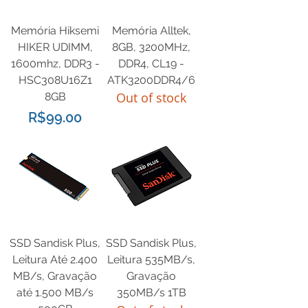
Memória Hiksemi
Memória Alltek,
HIKER UDIMM,
8GB, 3200MHz,
1600mhz, DDR3 -
DDR4, CL19 -
HSC308U16Z1
ATK3200DDR4/6
Out of stock
8GB
Price
R$99.00
SSD Sandisk Plus,
SSD Sandisk Plus,
Leitura Até 2.400
Leitura 535MB/s,
MB/s, Gravação
Gravação
até 1.500 MB/s
350MB/s 1TB