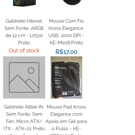
Gabinete Hilevel,
Mouse Com Fio
Sem Fonte, ARGB
Kross Elegance,
de 12 cm - LV510
USB, 1000 DPI -
Preto
KE-M108 Preto
Out of stock
Price
R$17.00
Gabinete Alltek IN,
Mouse Pad Kross
Sem Fonte, Sem
Elegance com
Fan, Micro ATX/
Apoio em Gel para
ITX - ATK-01 Preto
o Pulso - KE-