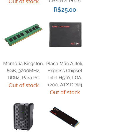
Out of stock
CBS0121 Preto
Price
R$25.00
Memória Kingston,
Placa Mãe Alltek,
8GB, 3200MHz,
Express Chipset
DDR4, Para PC
Intel H510, LGA
Out of stock
1200, ATX DDR4
Out of stock