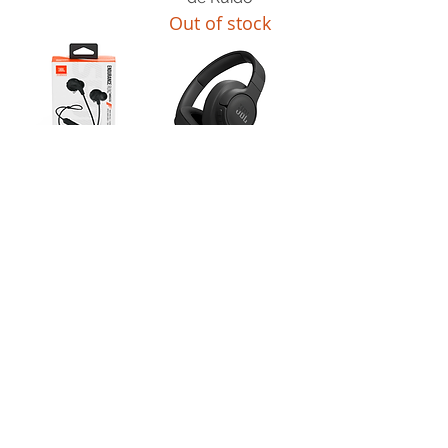
Out of stock
Fone de ouvido
Fone de Ouvido
JBL Endurance
JBL Tune 770NC,
Run 2, Bluetooth
Bluetooth com
Out of stock
redutor de Ruídos
Out of stock