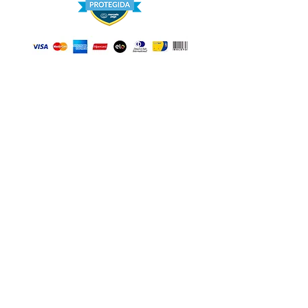
Institucional
Quem Somos
Política de Compra
Contato
Email:
mepinfo@mepinfo.com.br
Telefone:
(61) 98576-4289
Fale Conosco
Endereço