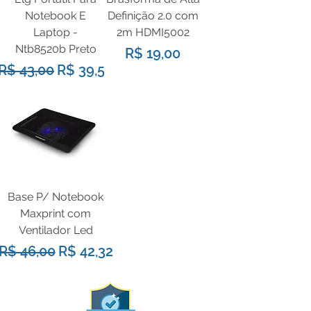
Notebook E
Definição 2.0 com
Laptop -
2m HDMI5002
Ntb8520b Preto
Preço
R$ 19,00
Preço normal
Preço promocional
R$ 43,00
R$ 39,56
Base P/ Notebook
Maxprint com
Ventilador Led
Preço normal
Preço promocional
R$ 46,00
R$ 42,32