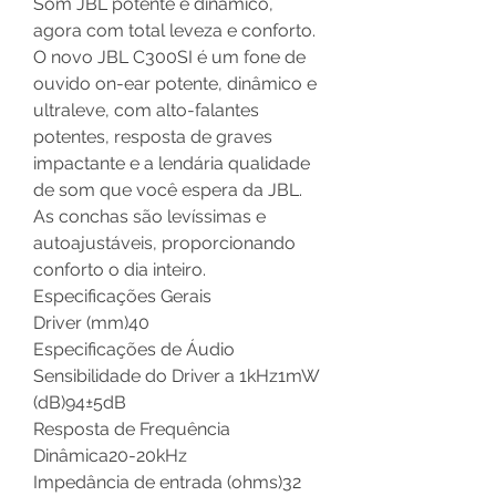
Som JBL potente e dinâmico,
agora com total leveza e conforto.
O novo JBL C300SI é um fone de
ouvido on-ear potente, dinâmico e
ultraleve, com alto-falantes
potentes, resposta de graves
impactante e a lendária qualidade
de som que você espera da JBL.
As conchas são levíssimas e
autoajustáveis, proporcionando
conforto o dia inteiro.
Especificações Gerais
Driver (mm)
40
Especificações de Áudio
Sensibilidade do Driver a 1kHz1mW
(dB)
94±5dB
Resposta de Frequência
Dinâmica
20-20kHz
Impedância de entrada (ohms)
32