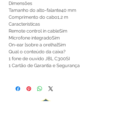
Dimensões
Tamanho do alto-falante
40 mm
Comprimento do cabo
1,2 m
Características
Remote control in cable
Sim
Microfone integrado
Sim
On-ear [sobre a orelha]
Sim
Qual o conteúdo da caixa?
1 fone de ouvido JBL C300SI
1 Cartão de Garantia e Segurança