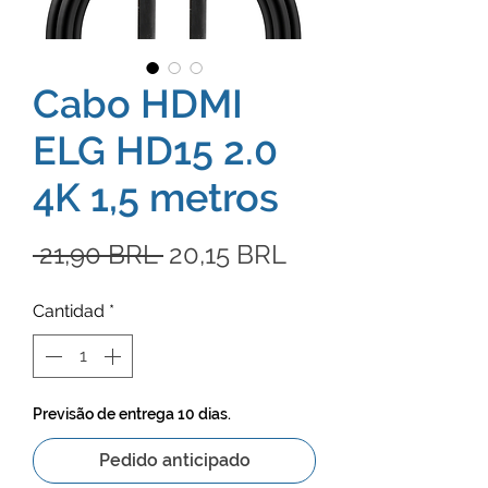
Cabo HDMI
ELG HD15 2.0
4K 1,5 metros
Precio
Precio
 21,90 BRL 
20,15 BRL
de
Cantidad
*
oferta
Previsão de entrega 10 dias.
Pedido anticipado