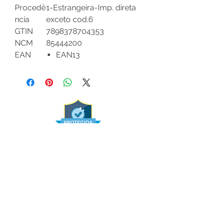
Procedê
1-Estrangeira-Imp. direta
ncia
exceto cod.6
GTIN
7898378704353
NCM
85444200
EAN
EAN13
Institucional
Quem Somos
Política de Compra