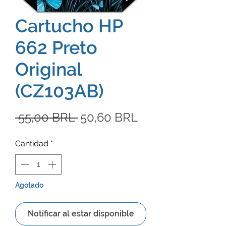
Cartucho HP
662 Preto
Original
(CZ103AB)
Precio
Precio
 55,00 BRL 
50,60 BRL
de
Cantidad
*
oferta
Agotado
Notificar al estar disponible