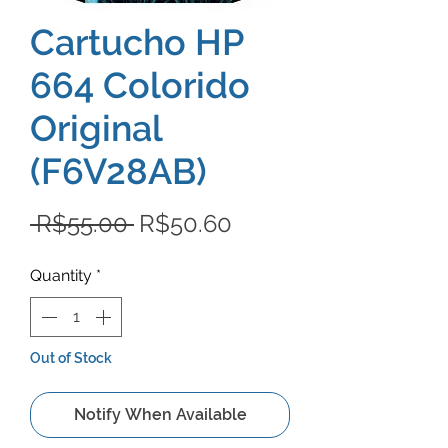
Cartucho HP
664 Colorido
Original
(F6V28AB)
Regular
Sale
 R$55.00 
R$50.60
Price
Price
Quantity
*
Out of Stock
Notify When Available