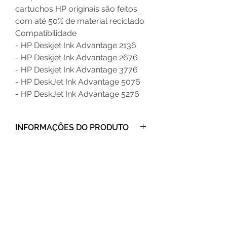
cartuchos HP originais são feitos
com até 50% de material reciclado
Compatibilidade
- HP Deskjet Ink Advantage 2136
- HP Deskjet Ink Advantage 2676
- HP Deskjet Ink Advantage 3776
- HP DeskJet Ink Advantage 5076
- HP DeskJet Ink Advantage 5276
INFORMAÇÕES DO PRODUTO
Obtenha a qualidade da HP que você
INFORMAÇÕES DE ENTREGA
conhece e confia. Imprima documentos
todos os dias com texto e imagens
Após realizar a compra receberá um e-
nítidas e os custos de impressão
mail de confirmação com as instruções
acessíveis com os cartuchos originais
de retirada ou envio do produto.
HP.
Imprima bordas perfeitas em textos e