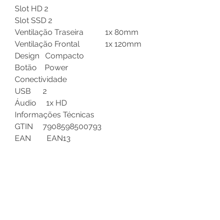
Slot HD 2
Slot SSD 2
Ventilação Traseira 1x 80mm
Ventilação Frontal 1x 120mm
Design Compacto
Botão Power
Conectividade
USB 2
Áudio 1x HD
Informações Técnicas
GTIN 7908598500793
EAN EAN13
Procedência 1-Estrangeira-
Imp. direta exceto cod.6
NCM 84733019