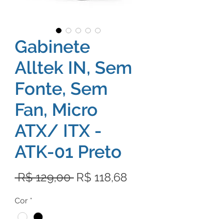
Gabinete
Alltek IN, Sem
Fonte, Sem
Fan, Micro
ATX/ ITX -
ATK-01 Preto
Preço
Preço
 R$ 129,00 
R$ 118,68
normal
promocional
Cor
*