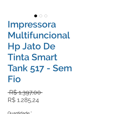
Impressora
Multifuncional
Hp Jato De
Tinta Smart
Tank 517 - Sem
Fio
Preço
 R$ 1.397,00 
Preço
normal
R$ 1.285,24
promocional
Quantidade
*