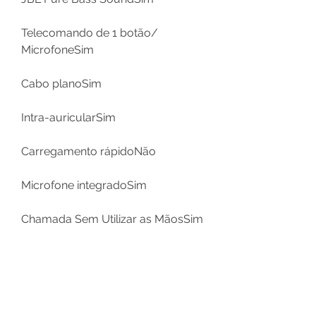
Telecomando de 1 botão/
MicrofoneSim
Cabo planoSim
Intra-auricularSim
Carregamento rápidoNão
Microfone integradoSim
Chamada Sem Utilizar as MãosSim
Siri/ Google NowNão
BixbyNão