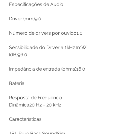
Especificações de Áudio
Driver (mm)9.0
Número de drivers por ouvido1.0
Sensibilidade do Driver a 1kHz1mW
(dB)96.0
Impedância de entrada (ohms)16.0
Bateria
Resposta de Frequência
Dinâmica20 Hz - 20 kHz
Características
JBL Pure Bass SoundSim