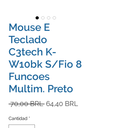
Mouse E
Teclado
C3tech K-
W10bk S/Fio 8
Funcoes
Multim. Preto
Precio
Precio
 70,00 BRL 
64,40 BRL
de
Cantidad
*
oferta