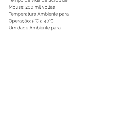
Tempo de Vida de Scroll de
Mouse: 200 mil voltas
Temperatura Ambiente para
Operação: 5°C a 40°C
Umidade Ambiente para
Operação: 10% a 85% PH
CARACTERÍSTICAS ELÉTRICAS
Tensão de Operação: DC 3V
Corrente de Operação: < 100 mA
Alimentação: USB 2.0
"Não possui Led para Scrow Lock,
NumLock e CapsLock"
Altura da embalagem:
4.2 CM
Largura embalagem: 16 CM
Comprimento embalagem: 52 CM
Peso embalagem: 630 g
Part Number/SKU: K-W10BK