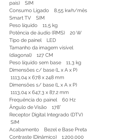
pais) SIM
Consumo Ligado 8,55 kwh/mês
Smart TV SIM
Peso líquido 11,5 kg
Potência de áudio (RMS) 20 W
Tipo de painel LED
Tamanho da imagem visível
(diagonal) 127 CM
Peso líquido sem base 11,3 kg
Dimensões c/ base (L x A x P)
1113,04 x 678 x 248 mm
Dimensões s/ base (L x A x P)
1113,04 x 647,3 x 87,2 mm
Frequência do painel 60 Hz
Ângulo de Visão 178°
Receptor Digital Integrado (DTV)
SIM
Acabamento Bezel e Base Preta
Contraste (Dinâmico) 1:200.000