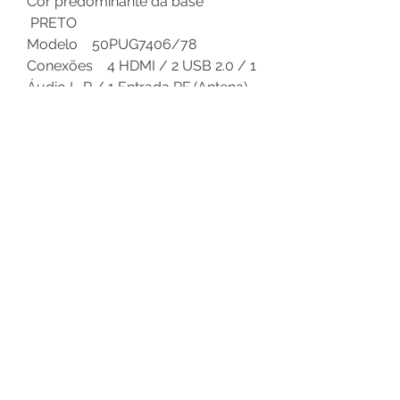
Cor predominante da base
PRETO
Modelo 50PUG7406/78
Conexões 4 HDMI / 2 USB 2.0 / 1
Áudio L-R / 1 Entrada RF (Antena)
/ 1 SPDIF (Áudio Óptica) / 1 Saída
Fone de Ouvido / 1 Ethernet RJ-45
Polegadas 50
Sistema Operacional ANDROID
TV
Conexões sem fio Wi-Fi /
Miracast (espelhamento do celular
na TV) / Bluetooth 5.0
Aplicativos Disponíveis Netflix,
Youtube, Prime Video e Disney
Plus pré-instalados. Milhares de
aplicativos disponíveis na Google
Play Store