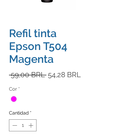
Refil tinta
Epson T504
Magenta
Precio
Precio
 59,00 BRL 
54,28 BRL
de
Cor
*
oferta
Cantidad
*