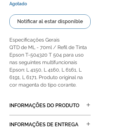
Agotado
Notificar al estar disponible
Especificações Gerais
QTD de ML - 70ml / Refil de Tinta
Epson T-504320 T 504 para uso
nas seguintes multifuncionais
Epson: L 4150, L 4160, L 6161, L
6191, L 6171. Produto original na
cor magenta do tipo corante.
INFORMAÇÕES DO PRODUTO
Garrafas de Tinta Epson T504
INFORMAÇÕES DE ENTREGA
As tintas originais Epson são projetadas
para trabalhar em perfeita sintonia
Após realizar a compra receberá um e-
com nossas impressoras, gerando