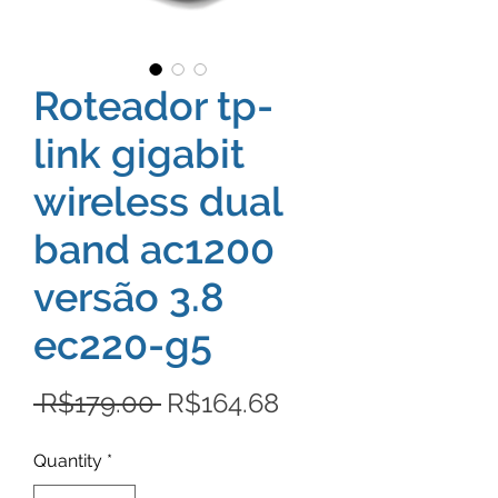
Roteador tp-
link gigabit
wireless dual
band ac1200
versão 3.8
ec220-g5
Regular
Sale
 R$179.00 
R$164.68
Price
Price
Quantity
*