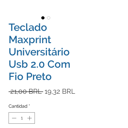
Teclado
Maxprint
Universitário
Usb 2.0 Com
Fio Preto
Precio
Precio
 21,00 BRL 
19,32 BRL
de
Cantidad
*
oferta